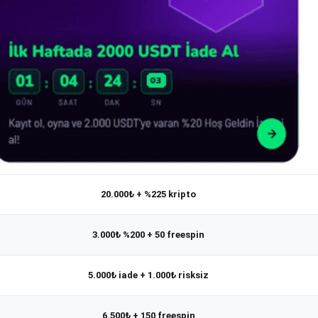
20.000₺ + %225 kripto
3.000₺ %200 + 50 freespin
5.000₺ iade + 1.000₺ risksiz
6.500₺ + 150 freespin