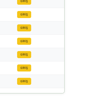
GİRİŞ
GİRİŞ
GİRİŞ
GİRİŞ
GİRİŞ
GİRİŞ
GİRİŞ