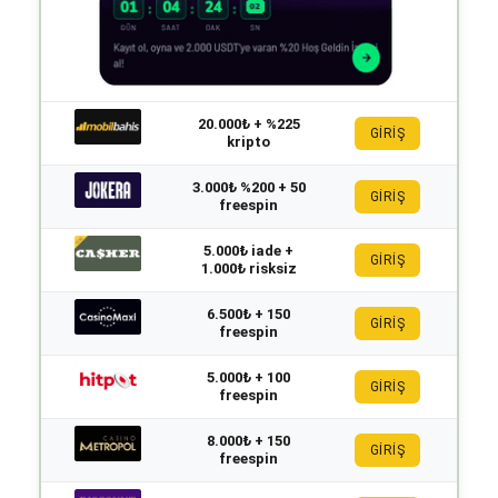
20.000₺ + %225
GİRİŞ
kripto
3.000₺ %200 + 50
GİRİŞ
freespin
5.000₺ iade +
GİRİŞ
1.000₺ risksiz
6.500₺ + 150
GİRİŞ
freespin
5.000₺ + 100
GİRİŞ
freespin
8.000₺ + 150
GİRİŞ
freespin