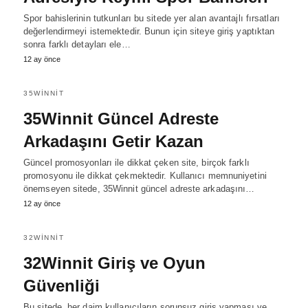
Spor bahislerinin tutkunları bu sitede yer alan avantajlı fırsatları
değerlendirmeyi istemektedir. Bunun için siteye giriş yaptıktan
sonra farklı detayları ele…
12 ay önce
35WINNIT
35Winnit Güncel Adreste
Arkadaşını Getir Kazan
Güncel promosyonları ile dikkat çeken site, birçok farklı
promosyonu ile dikkat çekmektedir. Kullanıcı memnuniyetini
önemseyen sitede, 35Winnit güncel adreste arkadaşını…
12 ay önce
32WINNIT
32Winnit Giriş ve Oyun
Güvenliği
Bu sitede, her daim kullanıcıların sorunsuz giriş yapması ve