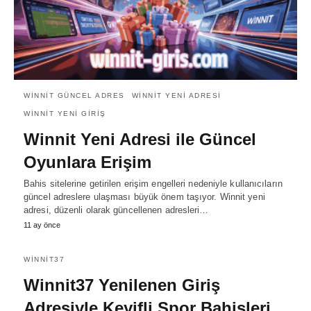
WINNIT GÜNCEL ADRES
WINNIT YENI ADRESI
WINNIT YENI GIRIŞ
Winnit Yeni Adresi ile Güncel
Oyunlara Erişim
Bahis sitelerine getirilen erişim engelleri nedeniyle kullanıcıların
güncel adreslere ulaşması büyük önem taşıyor. Winnit yeni
adresi, düzenli olarak güncellenen adresleri…
11 ay önce
WINNIT37
Winnit37 Yenilenen Giriş
Adresiyle Keyifli Spor Bahisleri