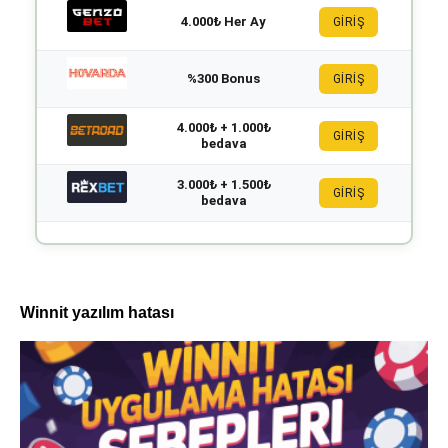
4.000₺ Her Ay
GİRİŞ
%300 Bonus
GİRİŞ
4.000₺ + 1.000₺
GİRİŞ
bedava
3.000₺ + 1.500₺
GİRİŞ
bedava
Winnit yazılım hatası