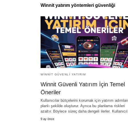
Winnit yatırım yöntemleri güvenliği
WINNIT GÜVENLI YATIRIM
Winnit Güvenli Yatırım İçin Temel
Öneriler
Kullanıcılar bütçelerini korumak için yatırım adımlar
planlı şekilde oluşturur. Ayrıca bu planlama riskleri
azaltır. Böylece süreç daha dengeli ilerler. Kullanıc
9 ay önce