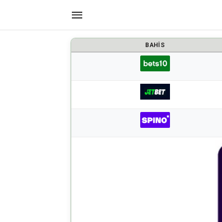
BAHIS