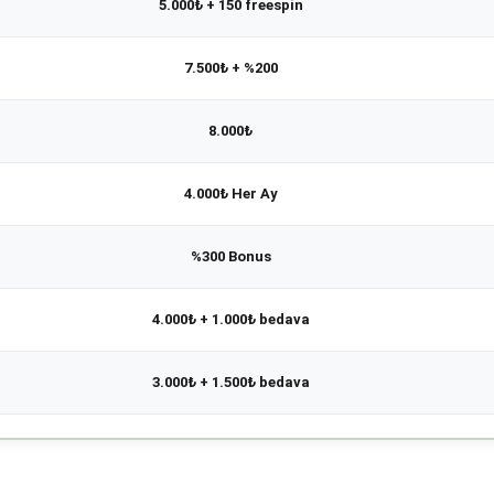
5.000₺ + 150 freespin
7.500₺ + %200
8.000₺
4.000₺ Her Ay
%300 Bonus
4.000₺ + 1.000₺ bedava
3.000₺ + 1.500₺ bedava