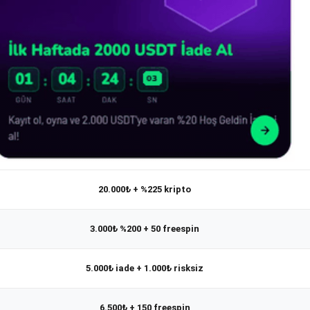
20.000₺ + %225 kripto
3.000₺ %200 + 50 freespin
5.000₺ iade + 1.000₺ risksiz
6.500₺ + 150 freespin