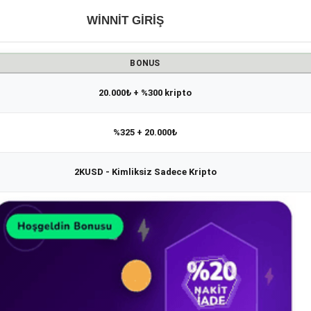
WINNIT GIRIŞ
BONUS
20.000₺ + %300 kripto
%325 + 20.000₺
2KUSD - Kimliksiz Sadece Kripto