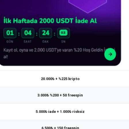
20.000₺ + %225 kripto
3.000₺ %200 + 50 freespin
5.000₺ iade + 1.000₺ risksiz
6.500₺ + 150 freespin