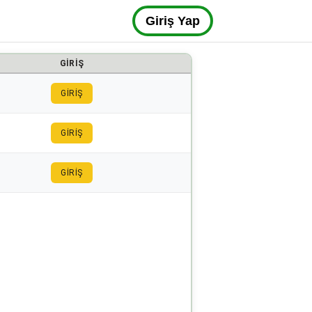
Giriş Yap
GIRIŞ
GİRİŞ
GİRİŞ
GİRİŞ