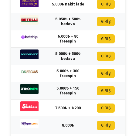
5.000₺ nakit iade
GİRİŞ
5.050₺ + 500₺
GİRİŞ
bedava
6.000₺ + 80
GİRİŞ
freespin
5.000₺ + 500₺
GİRİŞ
bedava
5.000₺ + 300
GİRİŞ
freespin
5.000₺ + 150
GİRİŞ
freespin
7.500₺ + %200
GİRİŞ
8.000₺
GİRİŞ