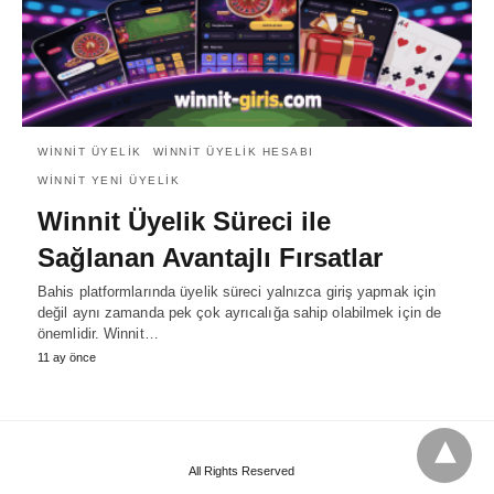
WINNIT ÜYELIK
WINNIT ÜYELIK HESABI
WINNIT YENI ÜYELIK
Winnit Üyelik Süreci ile
Sağlanan Avantajlı Fırsatlar
Bahis platformlarında üyelik süreci yalnızca giriş yapmak için
değil aynı zamanda pek çok ayrıcalığa sahip olabilmek için de
önemlidir. Winnit…
11 ay önce
All Rights Reserved