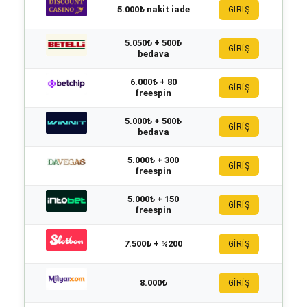
5.000₺ nakit iade
GİRİŞ
5.050₺ + 500₺
GİRİŞ
bedava
6.000₺ + 80
GİRİŞ
freespin
5.000₺ + 500₺
GİRİŞ
bedava
5.000₺ + 300
GİRİŞ
freespin
5.000₺ + 150
GİRİŞ
freespin
7.500₺ + %200
GİRİŞ
8.000₺
GİRİŞ