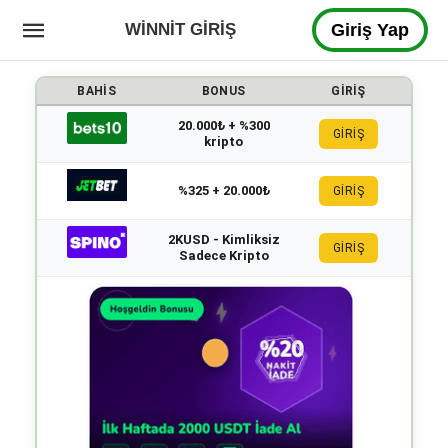
WINNIT GIRIŞ
Giriş Yap
BAHIS
BONUS
GIRIŞ
20.000₺ + %300
GİRİŞ
kripto
%325 + 20.000₺
GİRİŞ
2KUSD - Kimliksiz
GİRİŞ
Sadece Kripto