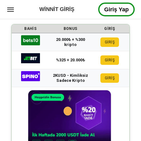
WINNIT GIRIŞ
Giriş Yap
BAHIS
BONUS
GIRIŞ
20.000₺ + %300
GİRİŞ
kripto
%325 + 20.000₺
GİRİŞ
2KUSD - Kimliksiz
GİRİŞ
Sadece Kripto