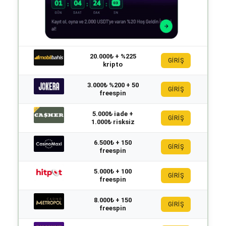
20.000₺ + %225
GİRİŞ
kripto
3.000₺ %200 + 50
GİRİŞ
freespin
5.000₺ iade +
GİRİŞ
1.000₺ risksiz
6.500₺ + 150
GİRİŞ
freespin
5.000₺ + 100
GİRİŞ
freespin
8.000₺ + 150
GİRİŞ
freespin