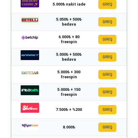
5.000₺ nakit iade
GİRİŞ
5.050₺ + 500₺
GİRİŞ
bedava
6.000₺ + 80
GİRİŞ
freespin
5.000₺ + 500₺
GİRİŞ
bedava
5.000₺ + 300
GİRİŞ
freespin
5.000₺ + 150
GİRİŞ
freespin
7.500₺ + %200
GİRİŞ
8.000₺
GİRİŞ