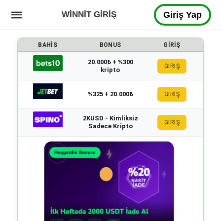
WINNIT GIRIŞ
Giriş Yap
BAHIS
BONUS
GIRIŞ
20.000₺ + %300
GİRİŞ
kripto
%325 + 20.000₺
GİRİŞ
2KUSD - Kimliksiz
GİRİŞ
Sadece Kripto