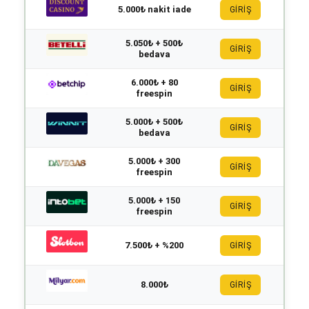
5.000₺ nakit iade
GİRİŞ
5.050₺ + 500₺
GİRİŞ
bedava
6.000₺ + 80
GİRİŞ
freespin
5.000₺ + 500₺
GİRİŞ
bedava
5.000₺ + 300
GİRİŞ
freespin
5.000₺ + 150
GİRİŞ
freespin
7.500₺ + %200
GİRİŞ
8.000₺
GİRİŞ