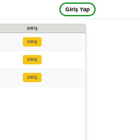
Giriş Yap
GIRIŞ
GİRİŞ
GİRİŞ
GİRİŞ