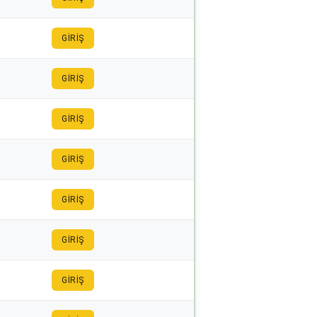
GİRİŞ
GİRİŞ
GİRİŞ
GİRİŞ
GİRİŞ
GİRİŞ
GİRİŞ