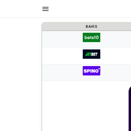
BAHIS