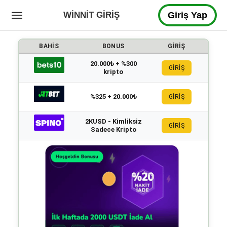
WINNIT GIRIŞ
Giriş Yap
BAHIS
BONUS
GIRIŞ
20.000₺ + %300
GİRİŞ
kripto
%325 + 20.000₺
GİRİŞ
2KUSD - Kimliksiz
GİRİŞ
Sadece Kripto