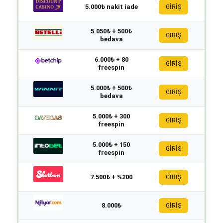
5.000₺ nakit iade
GİRİŞ
5.050₺ + 500₺
GİRİŞ
bedava
6.000₺ + 80
GİRİŞ
freespin
5.000₺ + 500₺
GİRİŞ
bedava
5.000₺ + 300
GİRİŞ
freespin
5.000₺ + 150
GİRİŞ
freespin
7.500₺ + %200
GİRİŞ
8.000₺
GİRİŞ