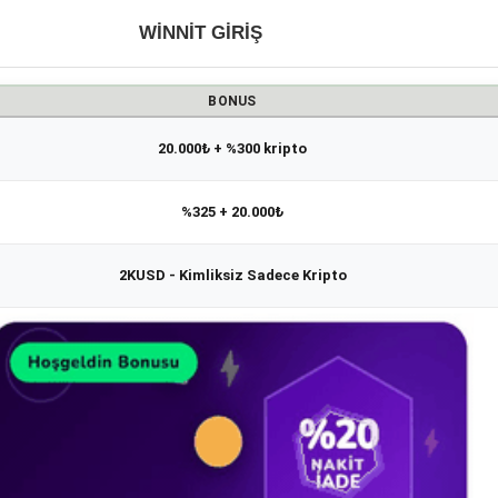
WINNIT GIRIŞ
BONUS
20.000₺ + %300 kripto
%325 + 20.000₺
2KUSD - Kimliksiz Sadece Kripto