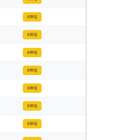
GİRİŞ
GİRİŞ
GİRİŞ
GİRİŞ
GİRİŞ
GİRİŞ
GİRİŞ