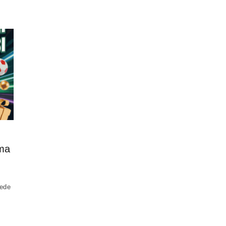
rma
vede