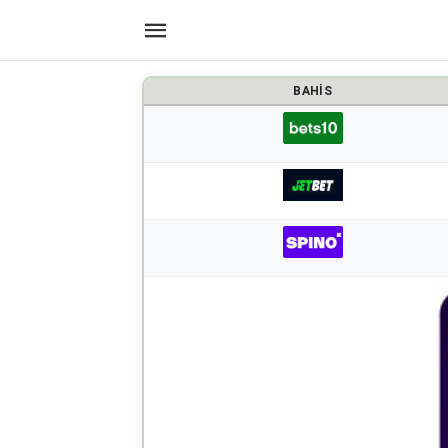
BAHIS