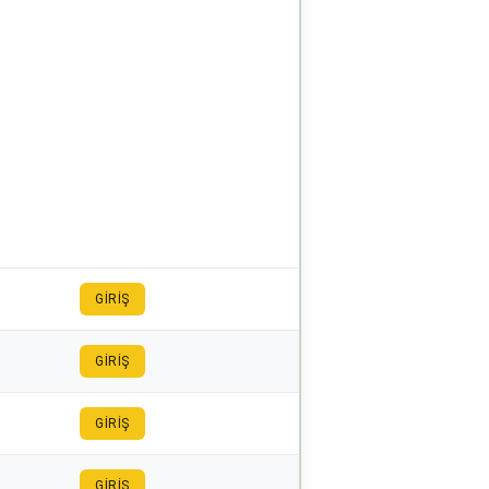
GİRİŞ
GİRİŞ
GİRİŞ
GİRİŞ