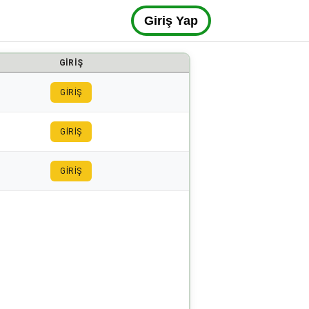
Giriş Yap
GIRIŞ
GİRİŞ
GİRİŞ
GİRİŞ