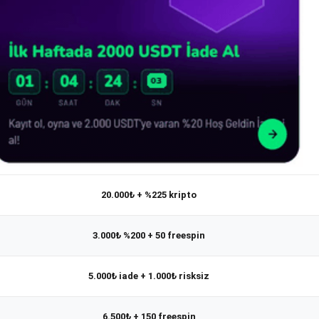
20.000₺ + %225 kripto
3.000₺ %200 + 50 freespin
5.000₺ iade + 1.000₺ risksiz
6.500₺ + 150 freespin