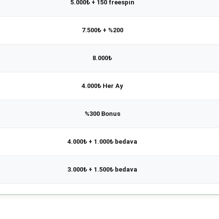
5.000₺ + 150 freespin
7.500₺ + %200
8.000₺
4.000₺ Her Ay
%300 Bonus
4.000₺ + 1.000₺ bedava
3.000₺ + 1.500₺ bedava