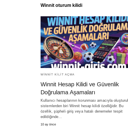
Winnit oturum kilidi
WINNIT KILIT AÇMA
Winnit Hesap Kilidi ve Güvenlik
Doğrulama Aşamaları
Kullanıcı hesaplarının korunması amacıyla oluşturu
sistemlerden biri Winnit hesap kilidi özelliğidir. Bu
özellik, şüpheli giriş veya hatalı denemeler tespit
edildiğinde…
10 ay önce