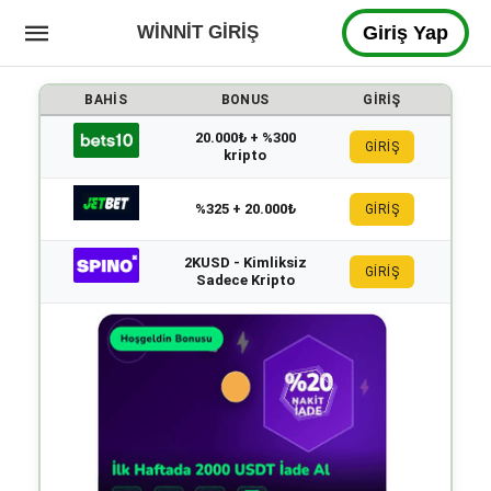
WINNIT GIRIŞ
Giriş Yap
BAHIS
BONUS
GIRIŞ
20.000₺ + %300
GİRİŞ
kripto
%325 + 20.000₺
GİRİŞ
2KUSD - Kimliksiz
GİRİŞ
Sadece Kripto