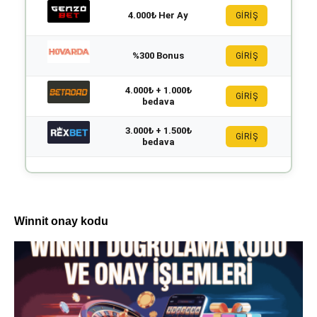
4.000₺ Her Ay
GİRİŞ
%300 Bonus
GİRİŞ
4.000₺ + 1.000₺
GİRİŞ
bedava
3.000₺ + 1.500₺
GİRİŞ
bedava
Winnit onay kodu