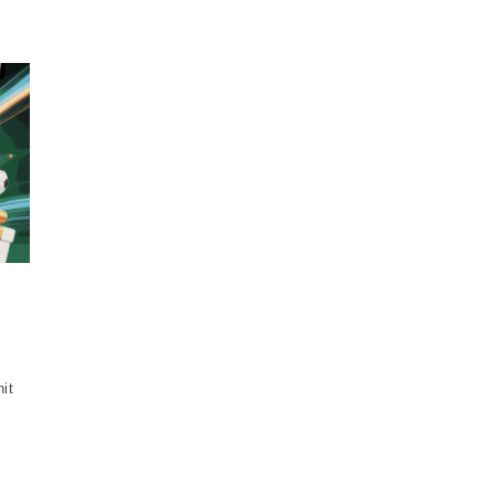
ı
nit