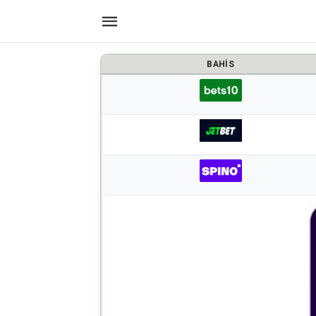
BAHIS