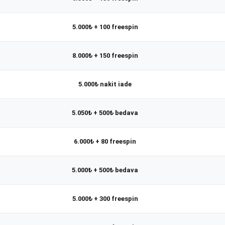
5.000₺ + 100 freespin
8.000₺ + 150 freespin
5.000₺ nakit iade
5.050₺ + 500₺ bedava
6.000₺ + 80 freespin
5.000₺ + 500₺ bedava
5.000₺ + 300 freespin