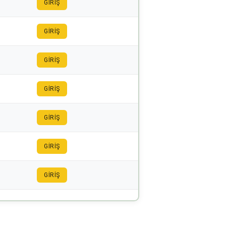
GİRİŞ
GİRİŞ
GİRİŞ
GİRİŞ
GİRİŞ
GİRİŞ
GİRİŞ