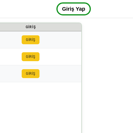
Giriş Yap
GIRIŞ
GİRİŞ
GİRİŞ
GİRİŞ