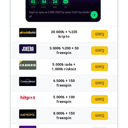
20.000₺ + %225
GİRİŞ
kripto
3.000₺ %200 + 50
GİRİŞ
freespin
5.000₺ iade +
GİRİŞ
1.000₺ risksiz
6.500₺ + 150
GİRİŞ
freespin
5.000₺ + 100
GİRİŞ
freespin
8.000₺ + 150
GİRİŞ
freespin