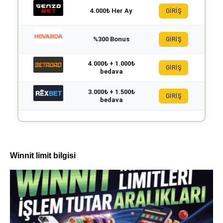
4.000₺ Her Ay
GİRİŞ
%300 Bonus
GİRİŞ
4.000₺ + 1.000₺
GİRİŞ
bedava
3.000₺ + 1.500₺
GİRİŞ
bedava
Winnit limit bilgisi