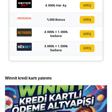
4.000₺ Her Ay
GİRİŞ
%300 Bonus
GİRİŞ
4.000₺ + 1.000₺
GİRİŞ
bedava
3.000₺ + 1.500₺
GİRİŞ
bedava
Winnit kredi kartı yatırımı