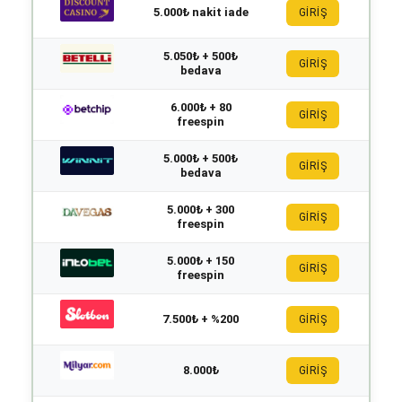
5.000₺ nakit iade
GİRİŞ
5.050₺ + 500₺
GİRİŞ
bedava
6.000₺ + 80
GİRİŞ
freespin
5.000₺ + 500₺
GİRİŞ
bedava
5.000₺ + 300
GİRİŞ
freespin
5.000₺ + 150
GİRİŞ
freespin
7.500₺ + %200
GİRİŞ
8.000₺
GİRİŞ