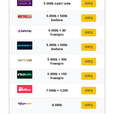
5.000₺ nakit iade
GİRİŞ
5.050₺ + 500₺
GİRİŞ
bedava
6.000₺ + 80
GİRİŞ
freespin
5.000₺ + 500₺
GİRİŞ
bedava
5.000₺ + 300
GİRİŞ
freespin
5.000₺ + 150
GİRİŞ
freespin
7.500₺ + %200
GİRİŞ
8.000₺
GİRİŞ