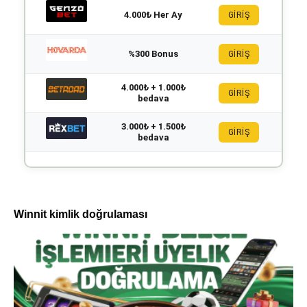
4.000₺ Her Ay
GİRİŞ
%300 Bonus
GİRİŞ
4.000₺ + 1.000₺
GİRİŞ
bedava
3.000₺ + 1.500₺
GİRİŞ
bedava
Winnit kimlik doğrulaması