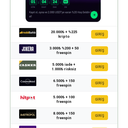
20.000₺ + %225
GİRİŞ
kripto
3.000₺ %200 + 50
GİRİŞ
freespin
5.000₺ iade +
GİRİŞ
1.000₺ risksiz
6.500₺ + 150
GİRİŞ
freespin
5.000₺ + 100
GİRİŞ
freespin
8.000₺ + 150
GİRİŞ
freespin