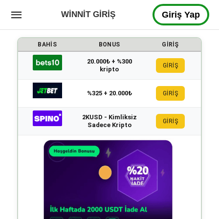
WINNIT GIRIŞ
Giriş Yap
BAHIS
BONUS
GIRIŞ
20.000₺ + %300
GİRİŞ
kripto
%325 + 20.000₺
GİRİŞ
2KUSD - Kimliksiz
GİRİŞ
Sadece Kripto