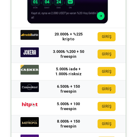
20.000₺ + %225
GİRİŞ
kripto
3.000₺ %200 + 50
GİRİŞ
freespin
5.000₺ iade +
GİRİŞ
1.000₺ risksiz
6.500₺ + 150
GİRİŞ
freespin
5.000₺ + 100
GİRİŞ
freespin
8.000₺ + 150
GİRİŞ
freespin