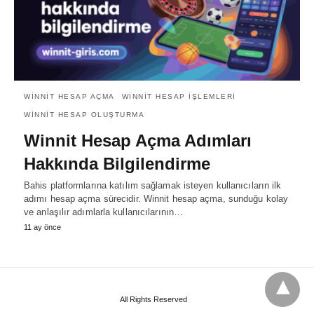
WINNIT HESAP AÇMA
WINNIT HESAP IŞLEMLERI
WINNIT HESAP OLUŞTURMA
Winnit Hesap Açma Adımları
Hakkında Bilgilendirme
Bahis platformlarına katılım sağlamak isteyen kullanıcıların ilk
adımı hesap açma sürecidir. Winnit hesap açma, sunduğu kolay
ve anlaşılır adımlarla kullanıcılarının…
11 ay önce
All Rights Reserved