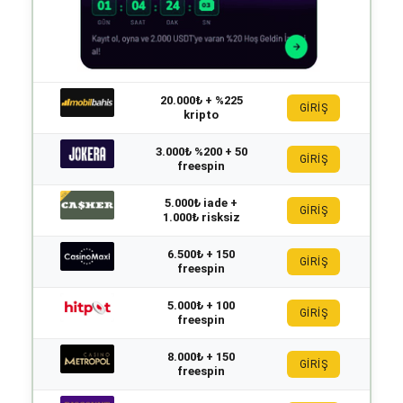
20.000₺ + %225
GİRİŞ
kripto
3.000₺ %200 + 50
GİRİŞ
freespin
5.000₺ iade +
GİRİŞ
1.000₺ risksiz
6.500₺ + 150
GİRİŞ
freespin
5.000₺ + 100
GİRİŞ
freespin
8.000₺ + 150
GİRİŞ
freespin