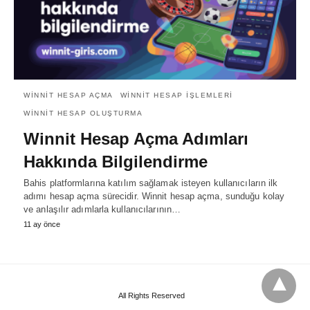
WINNIT HESAP AÇMA
WINNIT HESAP IŞLEMLERI
WINNIT HESAP OLUŞTURMA
Winnit Hesap Açma Adımları
Hakkında Bilgilendirme
Bahis platformlarına katılım sağlamak isteyen kullanıcıların ilk
adımı hesap açma sürecidir. Winnit hesap açma, sunduğu kolay
ve anlaşılır adımlarla kullanıcılarının…
11 ay önce
All Rights Reserved