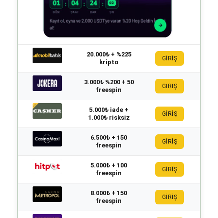
20.000₺ + %225
GİRİŞ
kripto
3.000₺ %200 + 50
GİRİŞ
freespin
5.000₺ iade +
GİRİŞ
1.000₺ risksiz
6.500₺ + 150
GİRİŞ
freespin
5.000₺ + 100
GİRİŞ
freespin
8.000₺ + 150
GİRİŞ
freespin