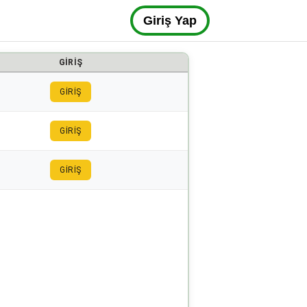
Giriş Yap
GIRIŞ
GİRİŞ
GİRİŞ
GİRİŞ