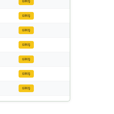
GİRİŞ
GİRİŞ
GİRİŞ
GİRİŞ
GİRİŞ
GİRİŞ
GİRİŞ