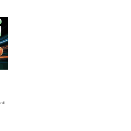
nit
e