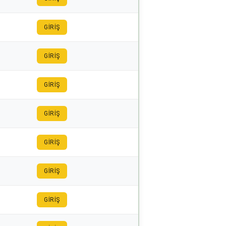
GİRİŞ
GİRİŞ
GİRİŞ
GİRİŞ
GİRİŞ
GİRİŞ
GİRİŞ