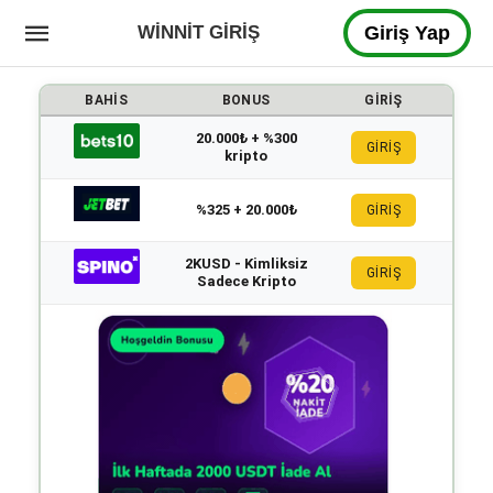
WINNIT GIRIŞ
Giriş Yap
BAHIS
BONUS
GIRIŞ
20.000₺ + %300
GİRİŞ
kripto
%325 + 20.000₺
GİRİŞ
2KUSD - Kimliksiz
GİRİŞ
Sadece Kripto