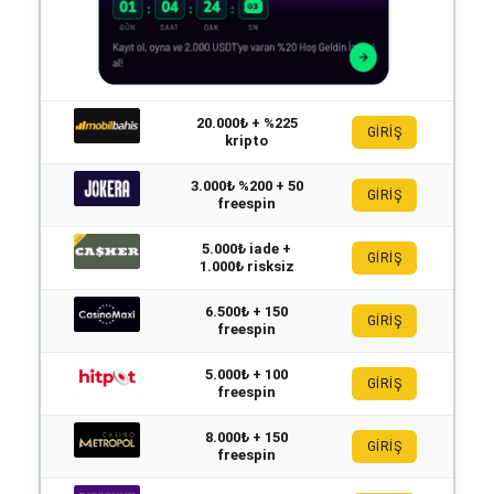
20.000₺ + %225
GİRİŞ
kripto
3.000₺ %200 + 50
GİRİŞ
freespin
5.000₺ iade +
GİRİŞ
1.000₺ risksiz
6.500₺ + 150
GİRİŞ
freespin
5.000₺ + 100
GİRİŞ
freespin
8.000₺ + 150
GİRİŞ
freespin