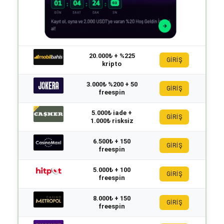
20.000₺ + %225
GİRİŞ
kripto
3.000₺ %200 + 50
GİRİŞ
freespin
5.000₺ iade +
GİRİŞ
1.000₺ risksiz
6.500₺ + 150
GİRİŞ
freespin
5.000₺ + 100
GİRİŞ
freespin
8.000₺ + 150
GİRİŞ
freespin