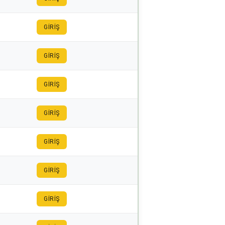
GİRİŞ
GİRİŞ
GİRİŞ
GİRİŞ
GİRİŞ
GİRİŞ
GİRİŞ