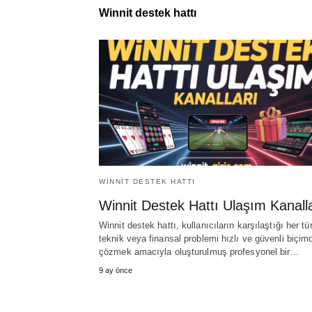
Winnit destek hattı
WINNIT DESTEK HATTI
Winnit Destek Hattı Ulaşım Kanalla
Winnit destek hattı, kullanıcıların karşılaştığı her tür
teknik veya finansal problemi hızlı ve güvenli biçim
çözmek amacıyla oluşturulmuş profesyonel bir…
9 ay önce