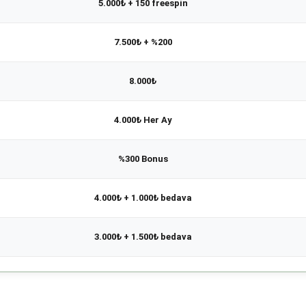
5.000₺ + 150 freespin
7.500₺ + %200
8.000₺
4.000₺ Her Ay
%300 Bonus
4.000₺ + 1.000₺ bedava
3.000₺ + 1.500₺ bedava