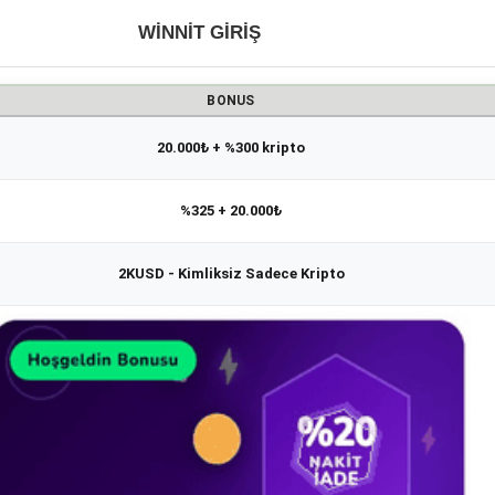
WINNIT GIRIŞ
BONUS
20.000₺ + %300 kripto
%325 + 20.000₺
2KUSD - Kimliksiz Sadece Kripto