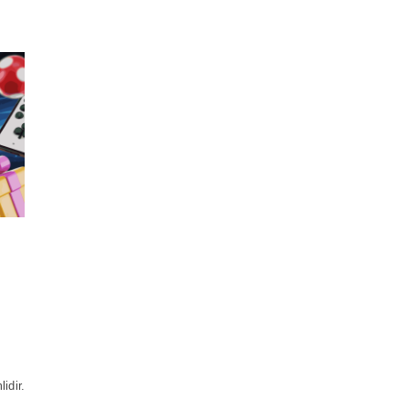
idir.