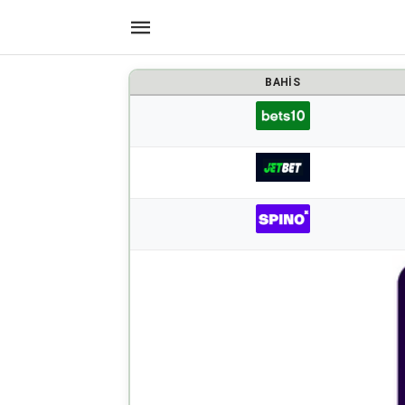
BAHIS