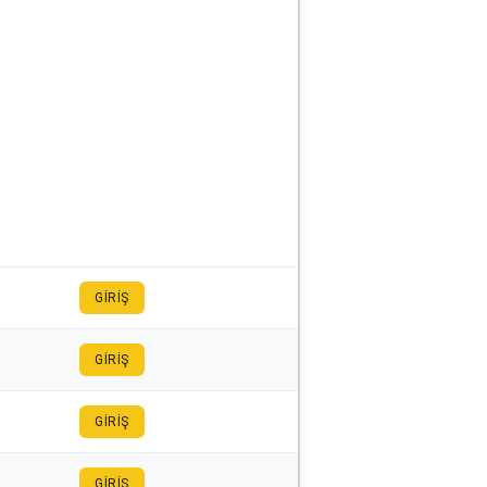
GİRİŞ
GİRİŞ
GİRİŞ
GİRİŞ