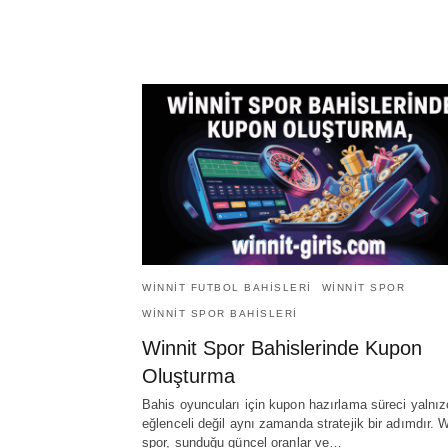
WINNIT FUTBOL BAHISLERI
WINNIT SPOR
WINNIT SPOR BAHISLERI
Winnit Spor Bahislerinde Kupon
Oluşturma
Bahis oyuncuları için kupon hazırlama süreci yalnı
eğlenceli değil aynı zamanda stratejik bir adımdır. W
spor, sunduğu güncel oranlar ve…