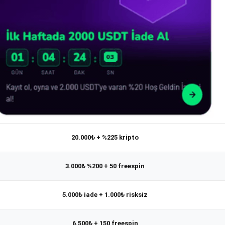
20.000₺ + %225 kripto
3.000₺ %200 + 50 freespin
5.000₺ iade + 1.000₺ risksiz
6.500₺ + 150 freespin