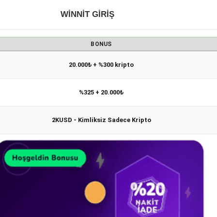
WINNIT GIRIŞ
BONUS
20.000₺ + %300 kripto
%325 + 20.000₺
2KUSD - Kimliksiz Sadece Kripto