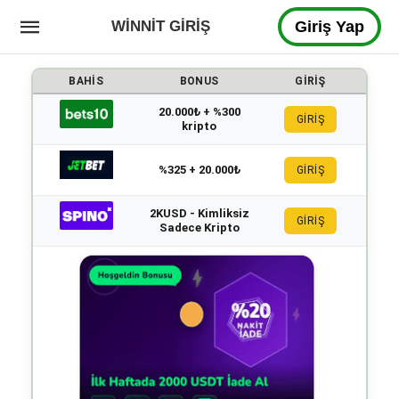
WINNIT GIRIŞ
Giriş Yap
BAHIS
BONUS
GIRIŞ
20.000₺ + %300
GİRİŞ
kripto
%325 + 20.000₺
GİRİŞ
2KUSD - Kimliksiz
GİRİŞ
Sadece Kripto