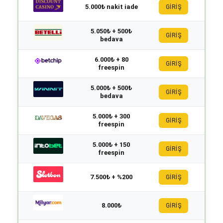
5.000₺ nakit iade
GİRİŞ
5.050₺ + 500₺
GİRİŞ
bedava
6.000₺ + 80
GİRİŞ
freespin
5.000₺ + 500₺
GİRİŞ
bedava
5.000₺ + 300
GİRİŞ
freespin
5.000₺ + 150
GİRİŞ
freespin
7.500₺ + %200
GİRİŞ
8.000₺
GİRİŞ