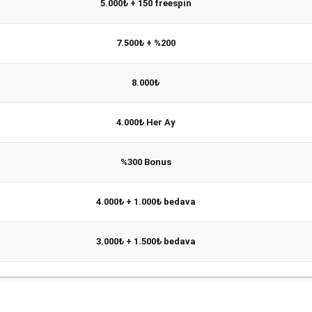
5.000₺ + 150 freespin
7.500₺ + %200
8.000₺
4.000₺ Her Ay
%300 Bonus
4.000₺ + 1.000₺ bedava
3.000₺ + 1.500₺ bedava