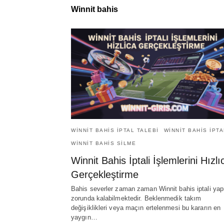
Winnit bahis
WINNIT BAHIS IPTAL TALEBI
WINNIT BAHIS IPTA
WINNIT BAHIS SILME
Winnit Bahis İptali İşlemlerini Hızlı
Gerçekleştirme
Bahis severler zaman zaman Winnit bahis iptali ya
zorunda kalabilmektedir. Beklenmedik takım
değişiklikleri veya maçın ertelenmesi bu kararın en
yaygın…