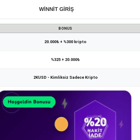
WINNIT GIRIŞ
BONUS
20.000₺ + %300 kripto
%325 + 20.000₺
2KUSD - Kimliksiz Sadece Kripto