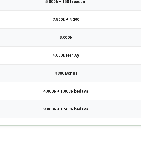
5.000₺ + 150 freespin
7.500₺ + %200
8.000₺
4.000₺ Her Ay
%300 Bonus
4.000₺ + 1.000₺ bedava
3.000₺ + 1.500₺ bedava