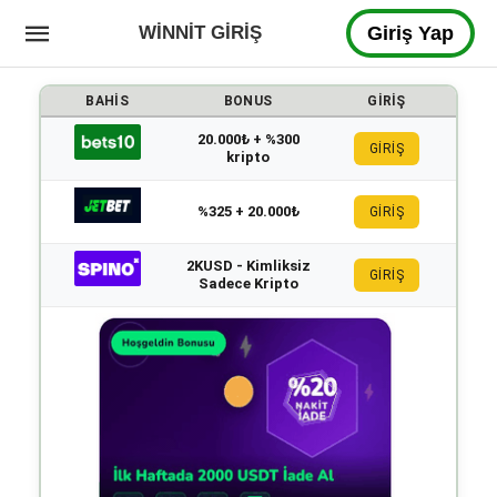
WINNIT GIRIŞ
Giriş Yap
BAHIS
BONUS
GIRIŞ
20.000₺ + %300
GİRİŞ
kripto
%325 + 20.000₺
GİRİŞ
2KUSD - Kimliksiz
GİRİŞ
Sadece Kripto