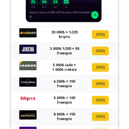
20.000₺ + %225
GİRİŞ
kripto
3.000₺ %200 + 50
GİRİŞ
freespin
5.000₺ iade +
GİRİŞ
1.000₺ risksiz
6.500₺ + 150
GİRİŞ
freespin
5.000₺ + 100
GİRİŞ
freespin
8.000₺ + 150
GİRİŞ
freespin