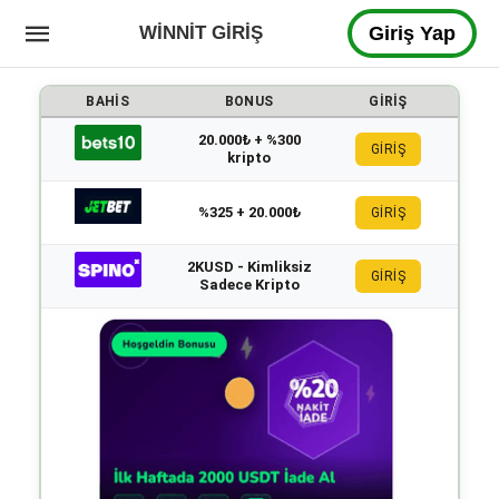
WINNIT GIRIŞ
Giriş Yap
BAHIS
BONUS
GIRIŞ
20.000₺ + %300
GİRİŞ
kripto
%325 + 20.000₺
GİRİŞ
2KUSD - Kimliksiz
GİRİŞ
Sadece Kripto