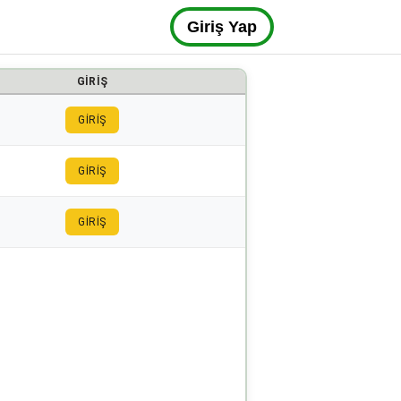
Giriş Yap
GIRIŞ
GİRİŞ
GİRİŞ
GİRİŞ