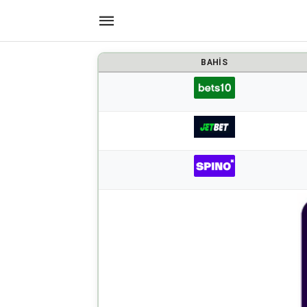
BAHIS