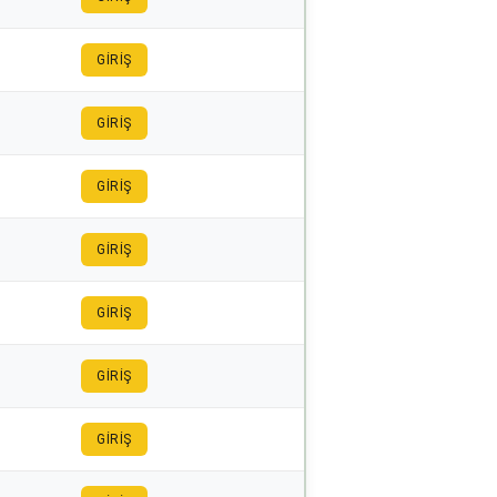
GİRİŞ
GİRİŞ
GİRİŞ
GİRİŞ
GİRİŞ
GİRİŞ
GİRİŞ