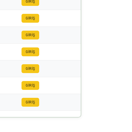
GİRİŞ
GİRİŞ
GİRİŞ
GİRİŞ
GİRİŞ
GİRİŞ
GİRİŞ