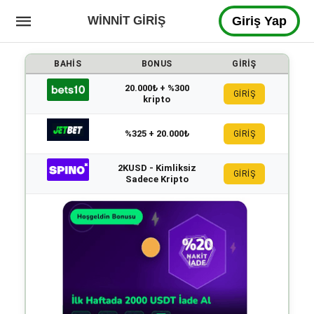
WINNIT GIRIŞ
Giriş Yap
BAHIS
BONUS
GIRIŞ
20.000₺ + %300
GİRİŞ
kripto
%325 + 20.000₺
GİRİŞ
2KUSD - Kimliksiz
GİRİŞ
Sadece Kripto