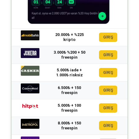
20.000₺ + %225
GİRİŞ
kripto
3.000₺ %200 + 50
GİRİŞ
freespin
5.000₺ iade +
GİRİŞ
1.000₺ risksiz
6.500₺ + 150
GİRİŞ
freespin
5.000₺ + 100
GİRİŞ
freespin
8.000₺ + 150
GİRİŞ
freespin