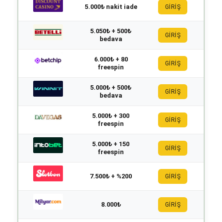
5.000₺ nakit iade
GİRİŞ
5.050₺ + 500₺
GİRİŞ
bedava
6.000₺ + 80
GİRİŞ
freespin
5.000₺ + 500₺
GİRİŞ
bedava
5.000₺ + 300
GİRİŞ
freespin
5.000₺ + 150
GİRİŞ
freespin
7.500₺ + %200
GİRİŞ
8.000₺
GİRİŞ