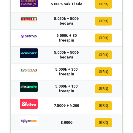
5.000₺ nakit iade
GİRİŞ
5.050₺ + 500₺
GİRİŞ
bedava
6.000₺ + 80
GİRİŞ
freespin
5.000₺ + 500₺
GİRİŞ
bedava
5.000₺ + 300
GİRİŞ
freespin
5.000₺ + 150
GİRİŞ
freespin
7.500₺ + %200
GİRİŞ
8.000₺
GİRİŞ