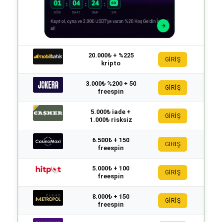
20.000₺ + %225
GİRİŞ
kripto
3.000₺ %200 + 50
GİRİŞ
freespin
5.000₺ iade +
GİRİŞ
1.000₺ risksiz
6.500₺ + 150
GİRİŞ
freespin
5.000₺ + 100
GİRİŞ
freespin
8.000₺ + 150
GİRİŞ
freespin