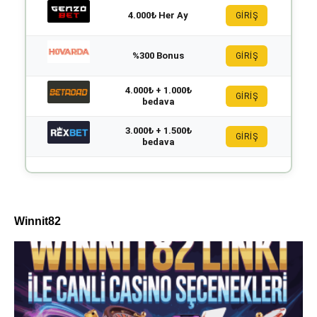
4.000₺ Her Ay
GİRİŞ
%300 Bonus
GİRİŞ
4.000₺ + 1.000₺
GİRİŞ
bedava
3.000₺ + 1.500₺
GİRİŞ
bedava
Winnit82