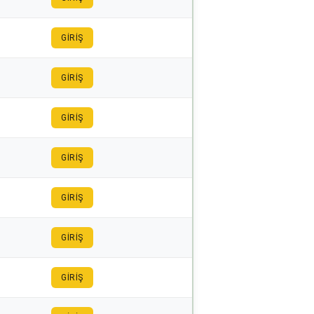
GİRİŞ
GİRİŞ
GİRİŞ
GİRİŞ
GİRİŞ
GİRİŞ
GİRİŞ