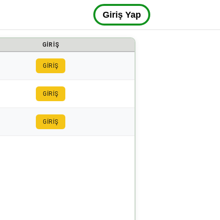
Giriş Yap
GIRIŞ
GİRİŞ
GİRİŞ
GİRİŞ