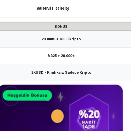
WINNIT GIRIŞ
BONUS
20.000₺ + %300 kripto
%325 + 20.000₺
2KUSD - Kimliksiz Sadece Kripto