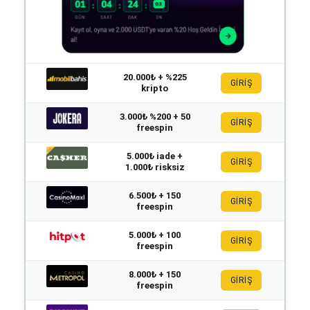
20.000₺ + %225
GİRİŞ
kripto
3.000₺ %200 + 50
GİRİŞ
freespin
5.000₺ iade +
GİRİŞ
1.000₺ risksiz
6.500₺ + 150
GİRİŞ
freespin
5.000₺ + 100
GİRİŞ
freespin
8.000₺ + 150
GİRİŞ
freespin