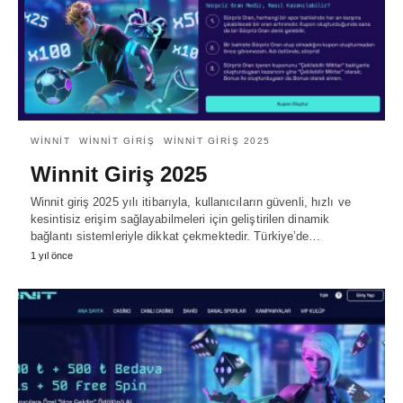
WINNIT
WINNIT GIRIŞ
WINNIT GIRIŞ 2025
Winnit Giriş 2025
Winnit giriş 2025 yılı itibarıyla, kullanıcıların güvenli, hızlı ve
kesintisiz erişim sağlayabilmeleri için geliştirilen dinamik
bağlantı sistemleriyle dikkat çekmektedir. Türkiye’de…
1 yıl önce