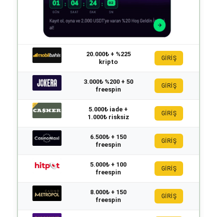
20.000₺ + %225
GİRİŞ
kripto
3.000₺ %200 + 50
GİRİŞ
freespin
5.000₺ iade +
GİRİŞ
1.000₺ risksiz
6.500₺ + 150
GİRİŞ
freespin
5.000₺ + 100
GİRİŞ
freespin
8.000₺ + 150
GİRİŞ
freespin