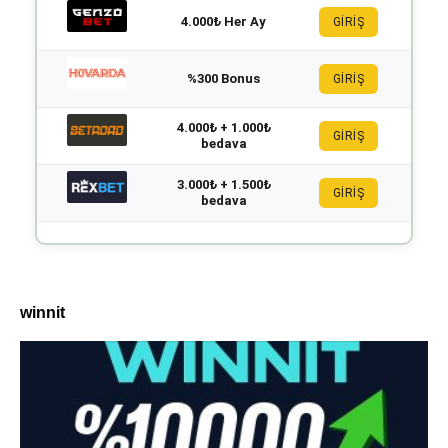
4.000₺ Her Ay
GİRİŞ
%300 Bonus
GİRİŞ
4.000₺ + 1.000₺
GİRİŞ
bedava
3.000₺ + 1.500₺
GİRİŞ
bedava
winnit