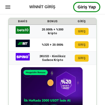
WINNIT GIRIŞ
Giriş Yap
BAHIS
BONUS
GIRIŞ
20.000₺ + %300
GİRİŞ
kripto
%325 + 20.000₺
GİRİŞ
2KUSD - Kimliksiz
GİRİŞ
Sadece Kripto