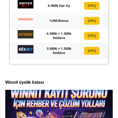
4.000₺ Her Ay
GİRİŞ
%300 Bonus
GİRİŞ
4.000₺ + 1.000₺
GİRİŞ
bedava
3.000₺ + 1.500₺
GİRİŞ
bedava
Winnit üyelik hatası