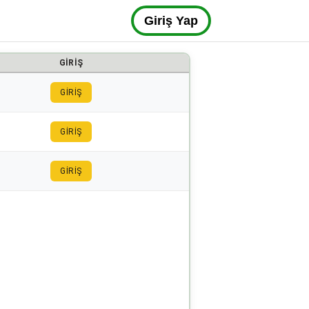
Giriş Yap
GIRIŞ
GİRİŞ
GİRİŞ
GİRİŞ