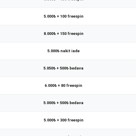
5.000₺ + 100 freespin
8.000₺ + 150 freespin
5.000₺ nakit iade
5.050₺ + 500₺ bedava
6.000₺ + 80 freespin
5.000₺ + 500₺ bedava
5.000₺ + 300 freespin