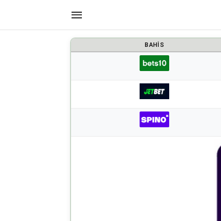
BAHIS