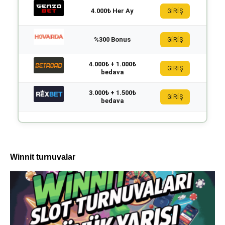
4.000₺ Her Ay
GİRİŞ
%300 Bonus
GİRİŞ
4.000₺ + 1.000₺
GİRİŞ
bedava
3.000₺ + 1.500₺
GİRİŞ
bedava
Winnit turnuvalar