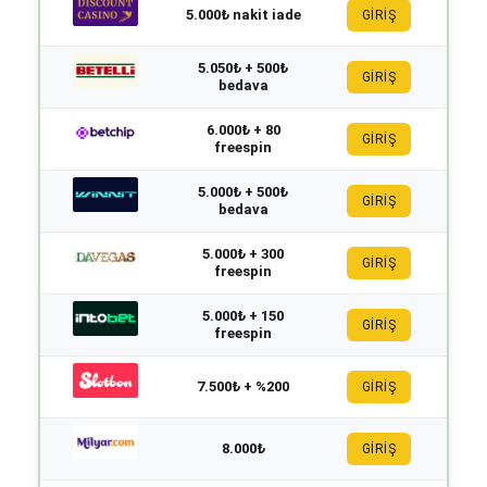
5.000₺ nakit iade
GİRİŞ
5.050₺ + 500₺
GİRİŞ
bedava
6.000₺ + 80
GİRİŞ
freespin
5.000₺ + 500₺
GİRİŞ
bedava
5.000₺ + 300
GİRİŞ
freespin
5.000₺ + 150
GİRİŞ
freespin
7.500₺ + %200
GİRİŞ
8.000₺
GİRİŞ