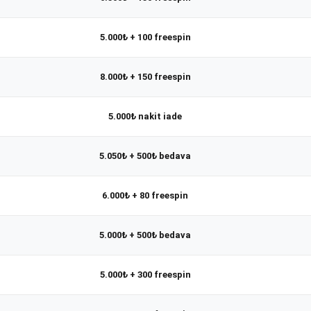
5.000₺ + 100 freespin
8.000₺ + 150 freespin
5.000₺ nakit iade
5.050₺ + 500₺ bedava
6.000₺ + 80 freespin
5.000₺ + 500₺ bedava
5.000₺ + 300 freespin