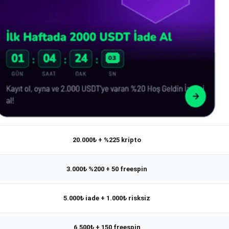
20.000₺ + %225 kripto
3.000₺ %200 + 50 freespin
5.000₺ iade + 1.000₺ risksiz
6.500₺ + 150 freespin