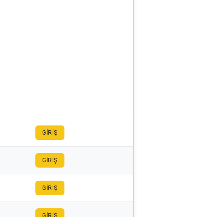
GİRİŞ
GİRİŞ
GİRİŞ
GİRİŞ