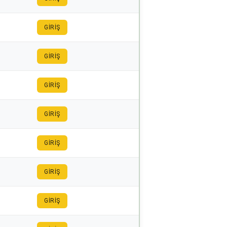
GİRİŞ
GİRİŞ
GİRİŞ
GİRİŞ
GİRİŞ
GİRİŞ
GİRİŞ