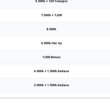
5.000₺ + 150 freespin
7.500₺ + %200
8.000₺
4.000₺ Her Ay
%300 Bonus
4.000₺ + 1.000₺ bedava
3.000₺ + 1.500₺ bedava