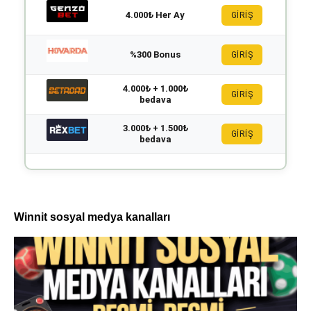
4.000₺ Her Ay
GİRİŞ
%300 Bonus
GİRİŞ
4.000₺ + 1.000₺
GİRİŞ
bedava
3.000₺ + 1.500₺
GİRİŞ
bedava
Winnit sosyal medya kanalları