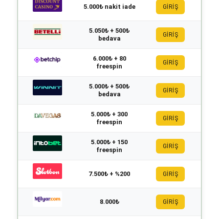
5.000₺ nakit iade
GİRİŞ
5.050₺ + 500₺
GİRİŞ
bedava
6.000₺ + 80
GİRİŞ
freespin
5.000₺ + 500₺
GİRİŞ
bedava
5.000₺ + 300
GİRİŞ
freespin
5.000₺ + 150
GİRİŞ
freespin
7.500₺ + %200
GİRİŞ
8.000₺
GİRİŞ