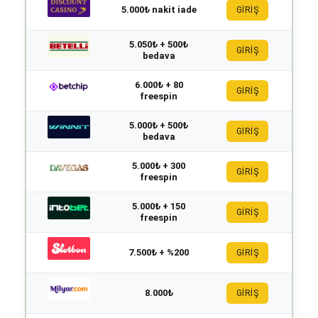
5.000₺ nakit iade
GİRİŞ
5.050₺ + 500₺
GİRİŞ
bedava
6.000₺ + 80
GİRİŞ
freespin
5.000₺ + 500₺
GİRİŞ
bedava
5.000₺ + 300
GİRİŞ
freespin
5.000₺ + 150
GİRİŞ
freespin
7.500₺ + %200
GİRİŞ
8.000₺
GİRİŞ