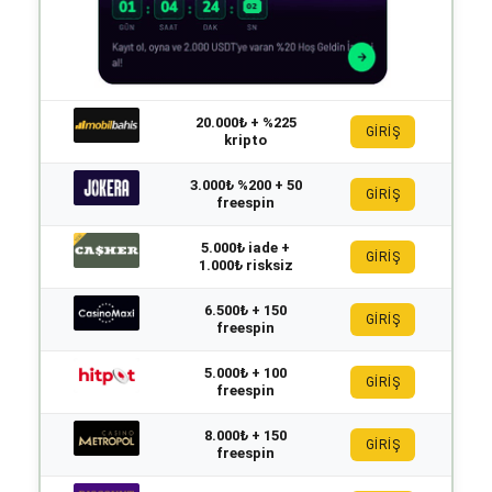
20.000₺ + %225
GİRİŞ
kripto
3.000₺ %200 + 50
GİRİŞ
freespin
5.000₺ iade +
GİRİŞ
1.000₺ risksiz
6.500₺ + 150
GİRİŞ
freespin
5.000₺ + 100
GİRİŞ
freespin
8.000₺ + 150
GİRİŞ
freespin