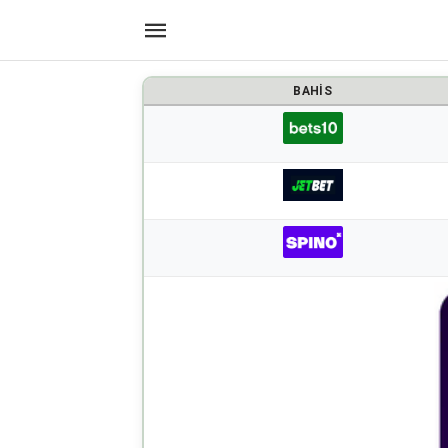
BAHIS