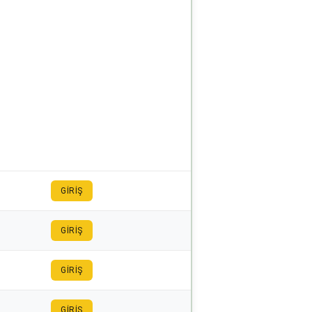
GİRİŞ
GİRİŞ
GİRİŞ
GİRİŞ