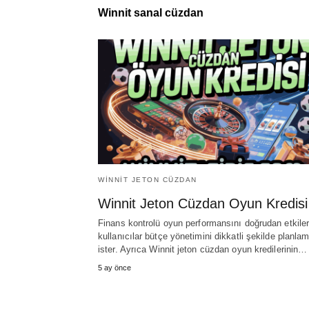
Winnit sanal cüzdan
WINNIT JETON CÜZDAN
Winnit Jeton Cüzdan Oyun Kredisi
Finans kontrolü oyun performansını doğrudan etkile
kullanıcılar bütçe yönetimini dikkatli şekilde planla
ister. Ayrıca Winnit jeton cüzdan oyun kredilerinin…
5 ay önce