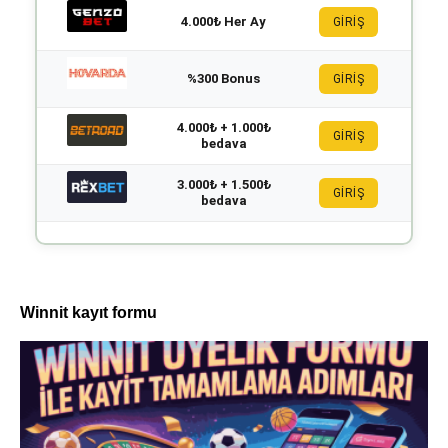
4.000₺ Her Ay
GİRİŞ
%300 Bonus
GİRİŞ
4.000₺ + 1.000₺
GİRİŞ
bedava
3.000₺ + 1.500₺
GİRİŞ
bedava
Winnit kayıt formu